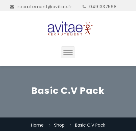
recrutement@avitae.fr
0491337568
Accueil
Présentation
Basic C.V Pack
Contact
Home
Shop
Basic C.V Pack