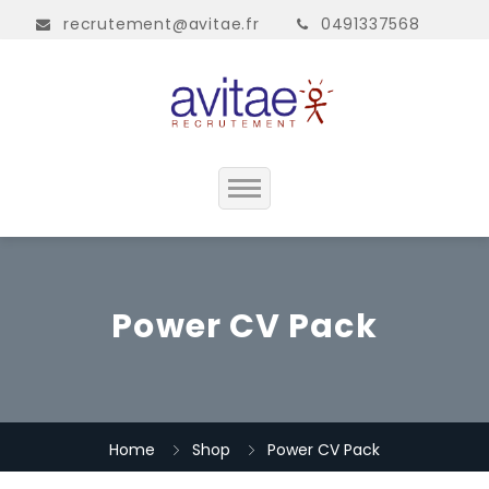
recrutement@avitae.fr
0491337568
Accueil
Présentation
Power CV Pack
Contact
Home
Shop
Power CV Pack