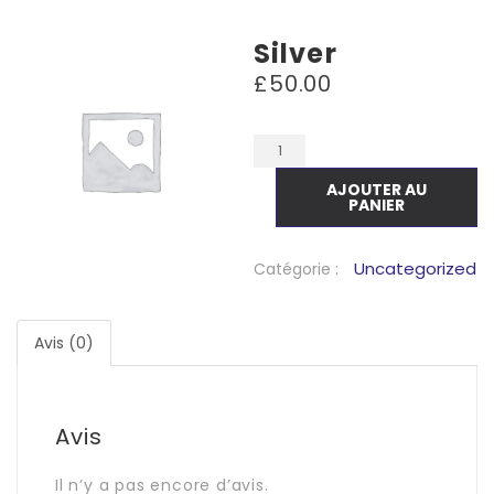
Silver
£
50.00
AJOUTER AU
PANIER
Uncategorized
Catégorie :
Avis (0)
Avis
Il n’y a pas encore d’avis.