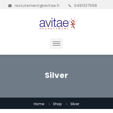
recrutement@avitae.fr
0491337568
Accueil
Présentation
Silver
Contact
Home
Shop
Silver