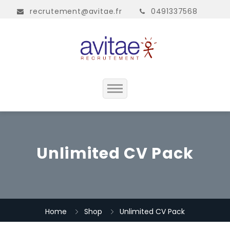
recrutement@avitae.fr
0491337568
Accueil
Présentation
Unlimited CV Pack
Contact
Home
Shop
Unlimited CV Pack